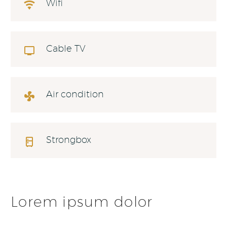
Wifi

Cable TV

Air condition

Strongbox

Lorem ipsum dolor